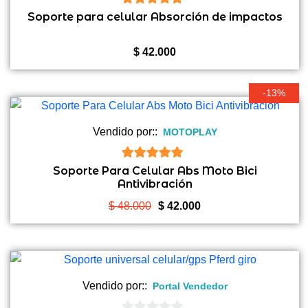
5
de 5
Soporte para celular Absorción de impactos
$
42.000
-13%
Vendido por::
MOTOPLAY
5
de 5
Soporte Para Celular Abs Moto Bici
Antivibración
El
El
$
48.000
$
42.000
precio
precio
original
actual
era:
es:
$ 48.000.
$ 42.000.
Vendido por::
Portal Vendedor