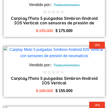
Vendido por::
Todasmismotos
0
Carplay Moto 5 pulgadas Simbron Android
IOS Vertical con sensores de presión de
de
neumaticos
5
El
El
$
195.000
$
175.000
precio
precio
original
actual
-8%
era:
es:
$ 195.000.
$ 175.000.
Vendido por::
Todasmismotos
0
Carplay Moto 5 pulgadas Simbron Android
IOS Vertical
de
5
El
El
$
168.000
$
155.000
precio
precio
original
actual
-9%