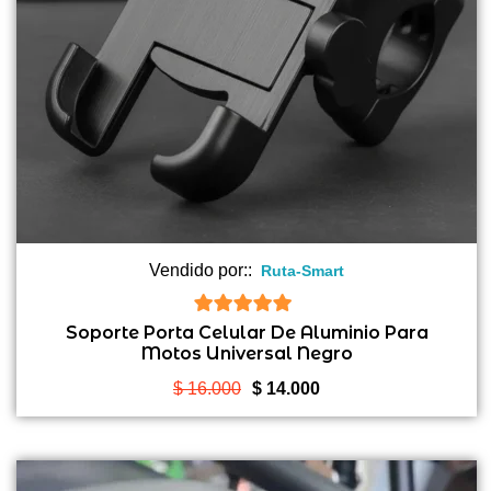
Vendido por::
Ruta-Smart
5
de 5
Soporte Porta Celular De Aluminio Para
Motos Universal Negro
El
El
$
16.000
$
14.000
precio
precio
original
actual
era:
es: