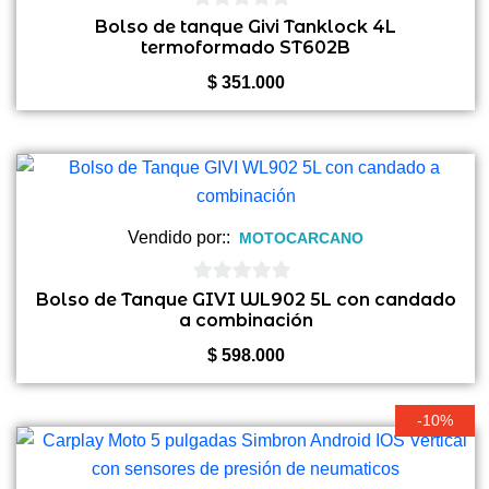
0
Bolso de tanque Givi Tanklock 4L
termoformado ST602B
de
5
$
351.000
Vendido por::
MOTOCARCANO
0
Bolso de Tanque GIVI WL902 5L con candado
a combinación
de
5
$
598.000
-10%