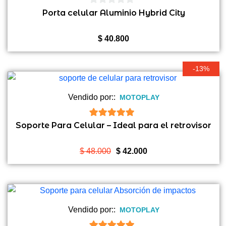
0
Porta celular Aluminio Hybrid City
de
5
$
40.800
-13%
Vendido por::
MOTOPLAY
5
de 5
Soporte Para Celular – Ideal para el retrovisor
El
El
$
48.000
$
42.000
precio
precio
original
actual
era:
es:
$ 48.000.
$ 42.000.
Vendido por::
MOTOPLAY