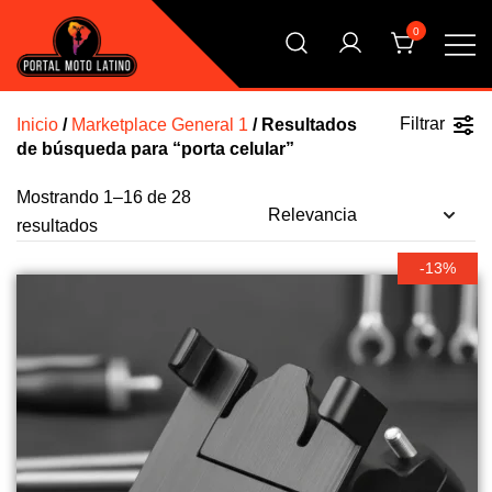
Saltar
0
al
contenido
El Primer Shopping Multi Comercios de la Moto Online
Portal Moto Latino Marketplace
Argentina
Filtrar
Inicio
/
Marketplace General 1
/ Resultados
de búsqueda para “porta celular”
Mostrando 1–16 de 28
resultados
-13%