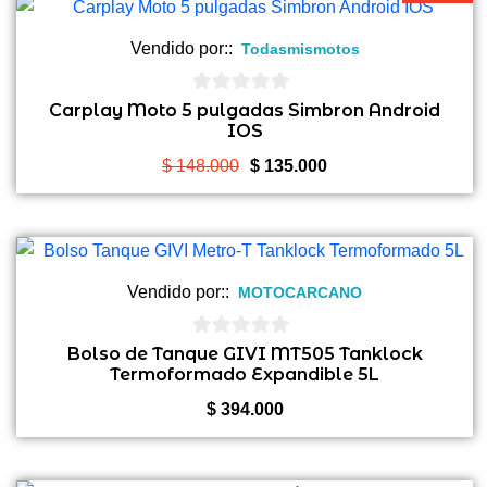
era:
es:
$ 168.000.
$ 155.000.
Vendido por::
Todasmismotos
0
Carplay Moto 5 pulgadas Simbron Android
IOS
de
5
El
El
$
148.000
$
135.000
precio
precio
original
actual
era:
es:
$ 148.000.
$ 135.000.
Vendido por::
MOTOCARCANO
0
Bolso de Tanque GIVI MT505 Tanklock
Termoformado Expandible 5L
de
5
$
394.000