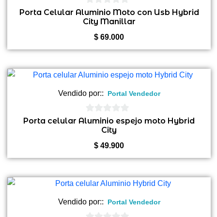
0
Porta Celular Aluminio Moto con Usb Hybrid
City Manillar
de
5
$
69.000
Vendido por::
Portal Vendedor
0
Porta celular Aluminio espejo moto Hybrid
City
de
5
$
49.900
Vendido por::
Portal Vendedor