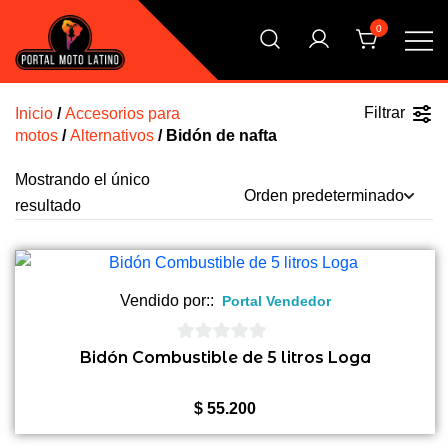
Saltar
0
al
contenido
El Primer Shopping Multi Comercios de la Moto Online
Portal Moto Latino Marketplace
Argentina
Filtrar
Inicio
/
Accesorios para
motos
/
Alternativos
/ Bidón de nafta
Mostrando el único
resultado
Vendido por::
Portal Vendedor
0
Bidón Combustible de 5 litros Loga
de
5
$
55.200