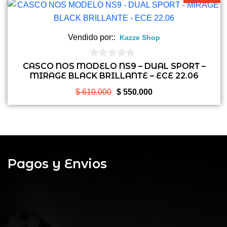
Vendido por::
Kazze Shop
0
CASCO NOS MODELO NS9 – DUAL SPORT –
MIRAGE BLACK BRILLANTE – ECE 22.06
de
5
El
El
$
610.000
$
550.000
precio
precio
original
actual
era:
es:
$ 610.000.
$ 550.000.
Pagos y Envios