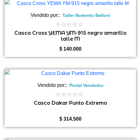
era:
es:
$ 705.200.
$ 535.000.
Vendido por::
Taller Norberto Belloni
0
Casco Cross YEMA YM-915 negro amarillo
talle M
de
5
$
140.000
Vendido por::
Portal Vendedor
0
Casco Dakar Punto Extremo
de
5
$
314.500