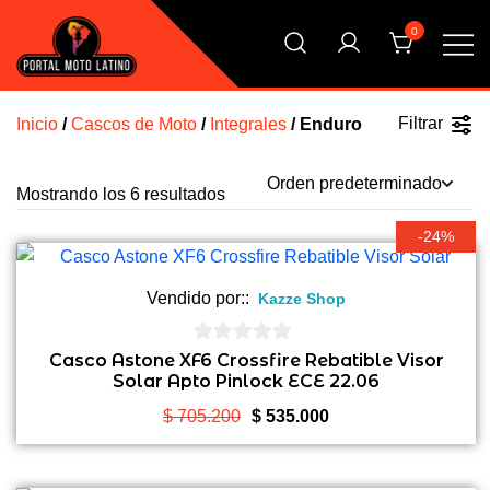
Saltar
0
al
contenido
El Primer Shopping Multi Comercios de la Moto Online
Portal Moto Latino Marketplace
Argentina
Filtrar
Inicio
/
Cascos de Moto
/
Integrales
/ Enduro
Mostrando los 6 resultados
-24%
Vendido por::
Kazze Shop
0
Casco Astone XF6 Crossfire Rebatible Visor
Solar Apto Pinlock ECE 22.06
de
5
El
El
$
705.200
$
535.000
precio
precio
original
actual