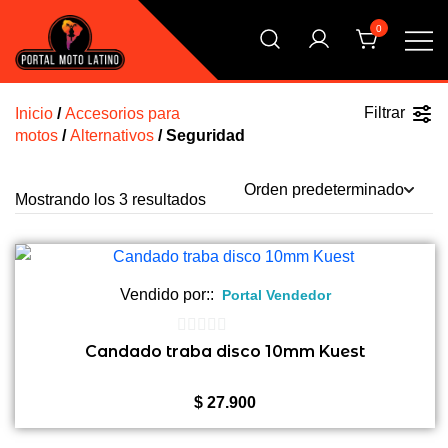
Saltar
0
al
contenido
El Primer Shopping Multi Comercios de la Moto Online
Portal Moto Latino Marketplace
Argentina
Filtrar
Inicio
/
Accesorios para
motos
/
Alternativos
/ Seguridad
Mostrando los 3 resultados
Vendido por::
Portal Vendedor
0
Candado traba disco 10mm Kuest
de
5
$
27.900