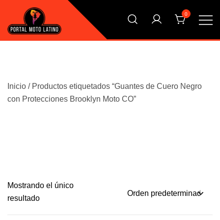
Saltar
0
al
contenido
El Primer Shopping Multi Comercios de la Moto Online
Portal Moto Latino Marketplace
Argentina
Inicio
/ Productos etiquetados “Guantes de Cuero Negro
con Protecciones Brooklyn Moto CO”
Mostrando el único
resultado