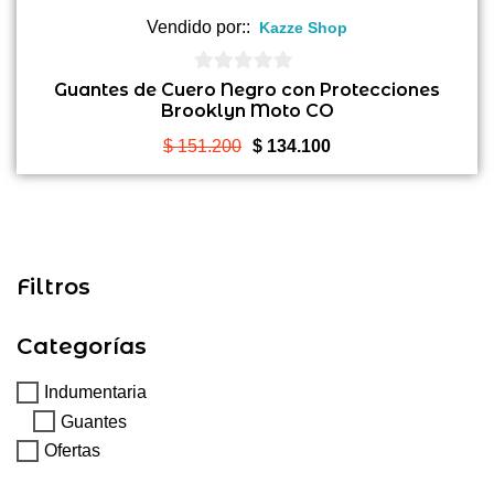
Vendido por::
Kazze Shop
0
Guantes de Cuero Negro con Protecciones
Brooklyn Moto CO
de
5
El
El
$
151.200
$
134.100
precio
precio
original
actual
era:
es:
$ 151.200.
$ 134.100.
Filtros
Categorías
Indumentaria
Guantes
Ofertas