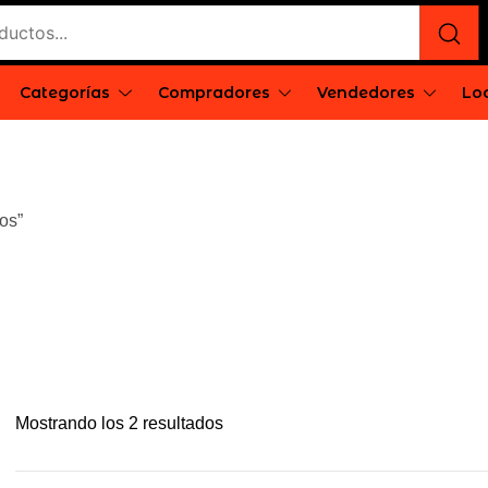
e
rgentina
Categorías
Compradores
Vendedores
Loc
os”
Mostrando los 2 resultados