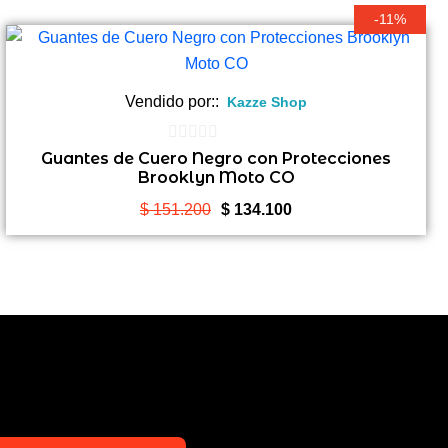
-11%
Vendido por::
Kazze Shop
0
Guantes de Cuero Negro con Protecciones
Brooklyn Moto CO
de
5
El
El
$
151.200
$
134.100
precio
precio
original
actual
era:
es:
$ 151.200.
$ 134.100.