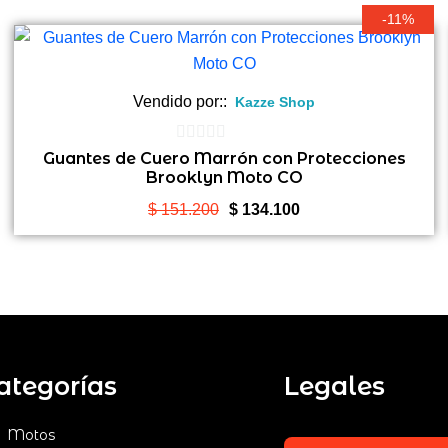
-11%
Vendido por::
Kazze Shop
0
Guantes de Cuero Marrón con Protecciones
Brooklyn Moto CO
de
5
El
El
$
151.200
$
134.100
precio
precio
original
actual
era:
es:
$ 151.200.
$ 134.100.
ategorías
Legales
Motos