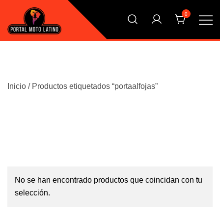
Saltar
0
al
contenido
El Primer Shopping Multi Comercios de la Moto Online
Portal Moto Latino Marketplace
Argentina
Inicio
/ Productos etiquetados “portaalfojas”
No se han encontrado productos que coincidan con tu
selección.