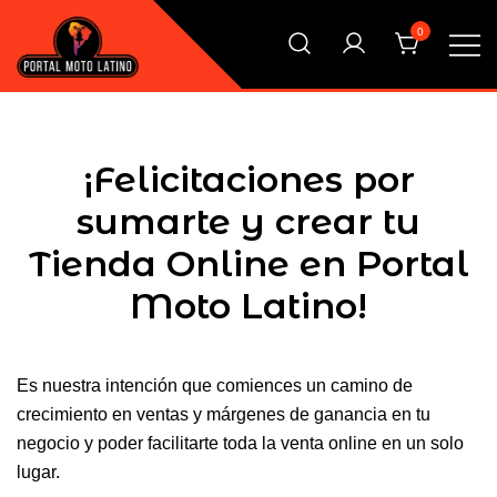
Saltar
0
al
contenido
El Primer Shopping Multi Comercios de la Moto Online
Portal Moto Latino Marketplace
Argentina
¡Felicitaciones por
sumarte y crear tu
Tienda Online en Portal
Moto Latino!
Es nuestra intención que comiences un camino de
crecimiento en ventas y márgenes de ganancia en tu
negocio y poder facilitarte toda la venta online en un solo
lugar.