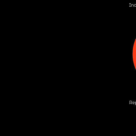
In
Re