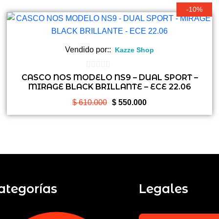
-10%
Vendido por::
Kazze Shop
0
CASCO NOS MODELO NS9 – DUAL SPORT –
MIRAGE BLACK BRILLANTE – ECE 22.06
de
5
El
El
$
610.000
$
550.000
precio
precio
original
actual
era:
es:
$ 610.000.
$ 550.000.
ategorías
Legales