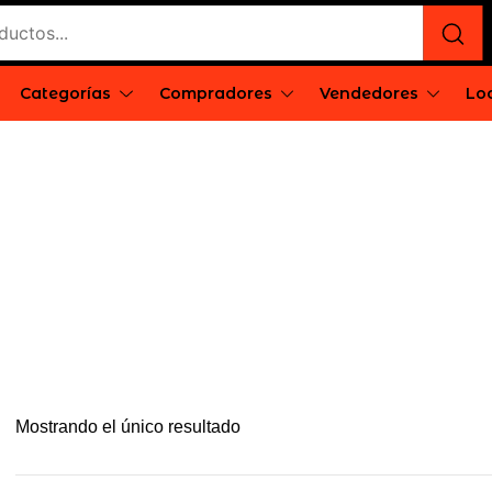
e
rgentina
Categorías
Compradores
Vendedores
Loc
Mostrando el único resultado