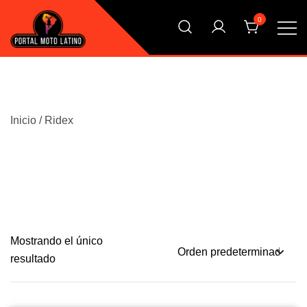
Saltar
0
al
contenido
El Primer Shopping Multi Comercios de la Moto Online
Portal Moto Latino Marketplace
Argentina
Inicio
/ Ridex
Mostrando el único
resultado