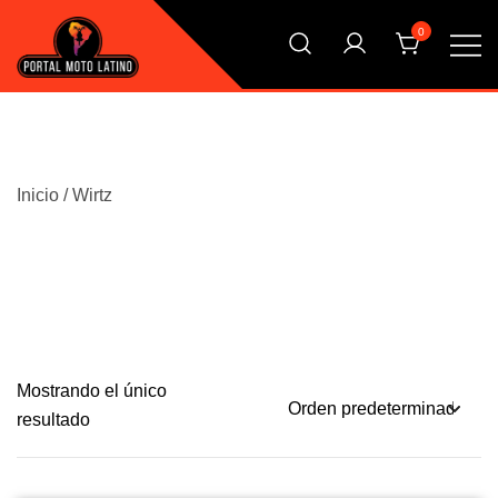
Saltar
0
al
contenido
El Primer Shopping Multi Comercios de la Moto Online
Portal Moto Latino Marketplace
Argentina
Inicio
/ Wirtz
Mostrando el único
resultado