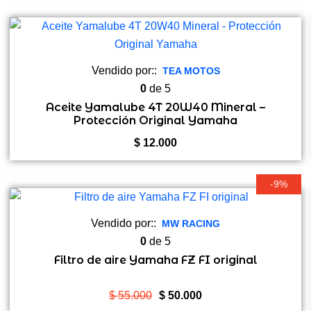
Vendido por::
TEA MOTOS
0
de 5
Aceite Yamalube 4T 20W40 Mineral –
Protección Original Yamaha
$
12.000
-9%
Vendido por::
MW RACING
0
de 5
Filtro de aire Yamaha FZ FI original
El
El
$
55.000
$
50.000