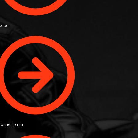
scos
dumentaria