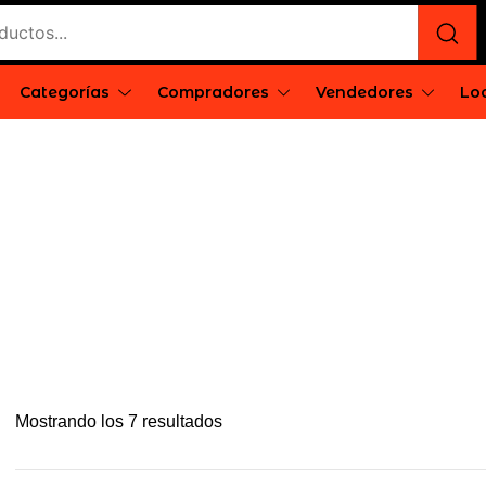
Categorías
Compradores
Vendedores
Loc
e
rgentina
Mostrando los 7 resultados