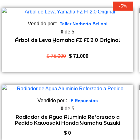
-5%
Vendido por::
Taller Norberto Belloni
0
de 5
Árbol de Leva Yamaha FZ FI 2.0 Original
El
El
$
75.000
$
71.000
precio
precio
original
actual
era:
es:
$ 75.000.
$ 71.000.
Vendido por::
IF Repuestos
0
de 5
Radiador de Agua Aluminio Reforzado a
Pedido Kawasaki Honda Yamaha Suzuki
BMW GS
$
0