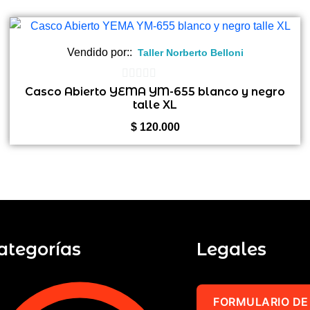
Vendido por::
Taller Norberto Belloni
0
Casco Abierto YEMA YM-655 blanco y negro
talle XL
de
5
$
120.000
ategorías
Legales
FORMULARIO DE