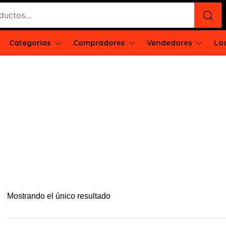
e
rgentina
Categorías
Compradores
Vendedores
Loc
Mostrando el único resultado