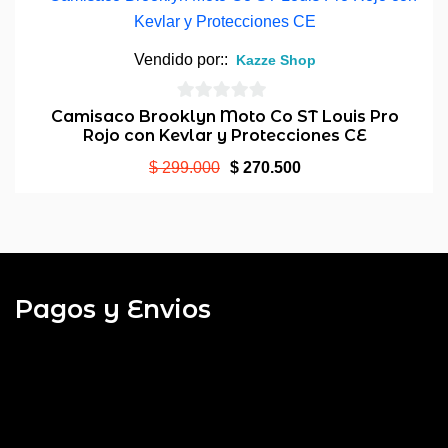
$ 145.000.
$ 134.000.
Vendido por::
Kazze Shop
0
Camisaco Brooklyn Moto Co ST Louis Pro
Rojo con Kevlar y Protecciones CE
de
5
El
El
$
299.000
$
270.500
precio
precio
original
actual
era:
es:
$ 299.000.
$ 270.500.
Pagos y Envios