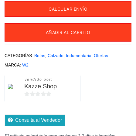
CALCULAR ENVÍO
AÑADIR AL CARRITO
CATEGORÍAS:
Botas
,
Calzado
,
Indumentaria
,
Ofertas
MARCA:
W2
vendido por:
Kazze Shop
0
de
5
Consulta al Vendedor
El artículo estará listo para enviar en 1-2 días laborables