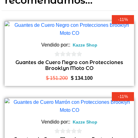
recomendamos…
-11%
Vendido por::
Kazze Shop
0
Guantes de Cuero Negro con Protecciones
Brooklyn Moto CO
de
5
El
El
$
151.200
$
134.100
precio
precio
original
actual
-11%
era:
es:
$ 151.200.
$ 134.100.
Vendido por::
Kazze Shop