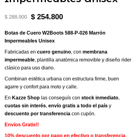
El
El
$
254.800
$
288.900
precio
precio
Botas de Cuero W2Boots 588-P-026 Marrón
original
actual
Impermeables Unisex
era:
es:
Fabricadas en
cuero genuino
, con
membrana
impermeable
, plantilla anatómica removible y diseño rider
$ 288.900.
$ 254.800.
clásico para uso diario.
Combinan estética urbana con estructura firme, buen
agarre y confort para moto y calle.
En
Kazze Shop
las conseguís con
stock inmediato
,
cuotas sin interés
,
envío gratis a todo el país
y
descuento por transferencia
con cupón.
Envíos Gratis!!
10% descuento por pago en efectivo o transferencia.