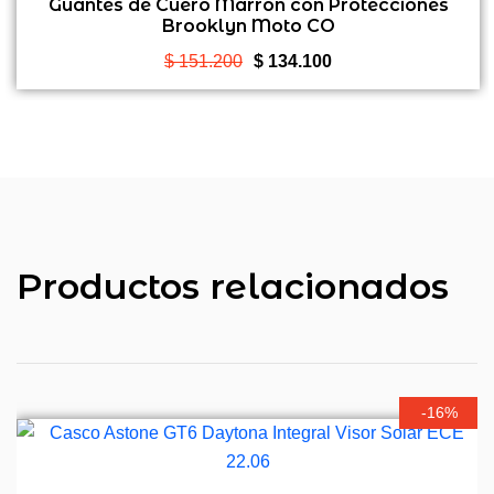
0
Guantes de Cuero Marrón con Protecciones
Brooklyn Moto CO
de
5
El
El
$
151.200
$
134.100
precio
precio
original
actual
era:
es:
$ 151.200.
$ 134.100.
Productos relacionados
-16%