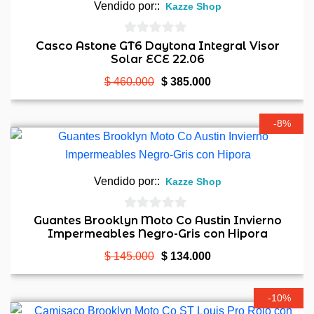
Vendido por::
Kazze Shop
0
Casco Astone GT6 Daytona Integral Visor
Solar ECE 22.06
de
5
El
El
$
460.000
$
385.000
precio
precio
original
actual
-8%
era:
es:
$ 460.000.
$ 385.000.
Vendido por::
Kazze Shop
0
Guantes Brooklyn Moto Co Austin Invierno
Impermeables Negro-Gris con Hipora
de
5
El
El
$
145.000
$
134.000
precio
precio
original
actual
-10%
era:
es: