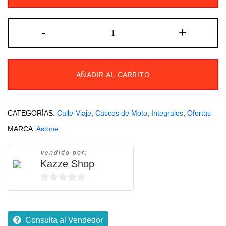
Casco
-
+
Astone
GT6
Daytona
AÑADIR AL CARRITO
Integral
Visor
Solar
CATEGORÍAS:
Calle-Viaje
,
Cascos de Moto
,
Integrales
,
Ofertas
ECE
MARCA:
Astone
22.06
cantidad
vendido por:
Kazze Shop
0
de
5
Consulta al Vendedor