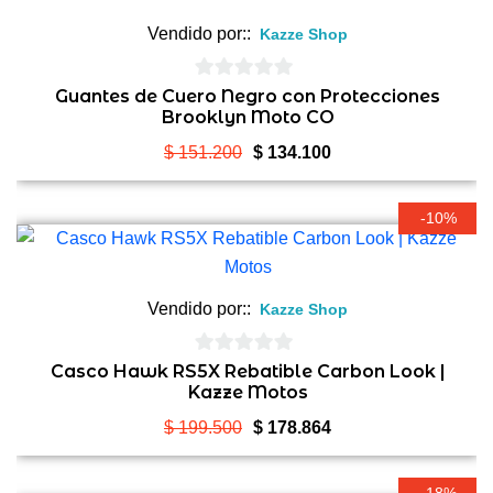
Vendido por::
Kazze Shop
0
Guantes de Cuero Negro con Protecciones
Brooklyn Moto CO
de
5
El
El
$
151.200
$
134.100
precio
precio
original
actual
-10%
era:
es:
$ 151.200.
$ 134.100.
Vendido por::
Kazze Shop
0
Casco Hawk RS5X Rebatible Carbon Look |
Kazze Motos
de
5
El
El
$
199.500
$
178.864
precio
precio
original
actual
-18%