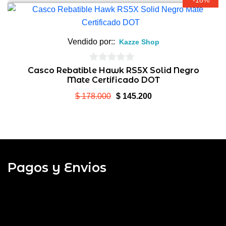
era:
es:
$ 199.500.
$ 178.864.
Vendido por::
Kazze Shop
0
Casco Rebatible Hawk RS5X Solid Negro
Mate Certificado DOT
de
5
El
El
$
178.000
$
145.200
precio
precio
original
actual
era:
es:
$ 178.000.
$ 145.200.
Pagos y Envios