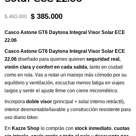
El
El
$
385.000
$
460.000
precio
precio
Casco Astone GT6 Daytona Integral Visor Solar ECE
original
actual
22.06
era:
es:
Casco Astone GT6 Daytona Integral Visor Solar ECE
22.06
diseñado para quienes quieren
seguridad real,
$ 460.000.
$ 385.000.
visión clara y confort en cada salida
, tanto en ciudad
como en ruta. Vas a notar un manejo más cómodo por su
equilibrio y ventilación, escuchar menos fatiga en viajes
largos y sentir el ajuste firme con cierre micrométrico.
Incorpora
doble visor
(principal + solar interno retráctil),
interior desmontable/lavable y construcción resistente para
uso diario biker.
En
Kazze Shop
lo comprás con
stock inmediato
,
cuotas