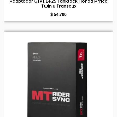
0
Adaptador GIVI BF25 Tanklock Honda Africa
Twin y Transalp
de
5
$
54.700