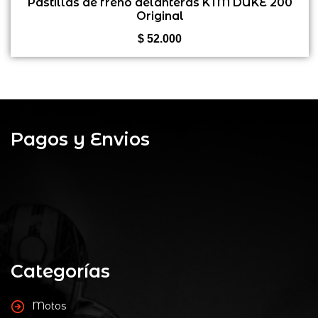
Pastillas de freno delanteras KTM DUKE 200
Original
de
5
$
52.000
Pagos y Envios
Categorías
Motos