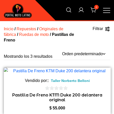
Saltar
0
al
contenido
El Primer Shopping Multi Comercios de la Moto Online
Portal Moto Latino Marketplace
Argentina
Filtrar
Inicio
/
Repuestos
/
Originales de
fábrica
/
Ruedas de moto
/ Pastillas de
Freno
Mostrando los 3 resultados
Vendido por::
Taller Norberto Belloni
0
Pastilla De Freno KTM Duke 200 delantera
original
de
5
$
55.000