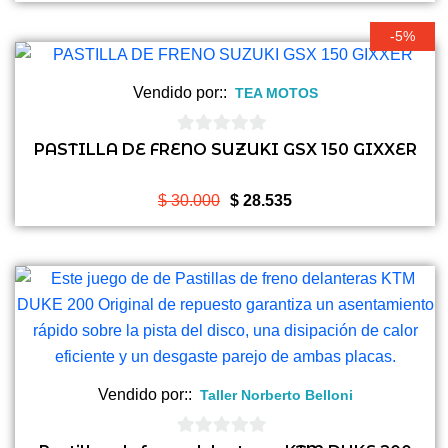
-5%
Vendido por::
TEA MOTOS
0
PASTILLA DE FRENO SUZUKI GSX 150 GIXXER
de
5
El
El
$
30.000
$
28.535
precio
precio
original
actual
era:
es:
$ 30.000.
$ 28.535.
Vendido por::
Taller Norberto Belloni
0