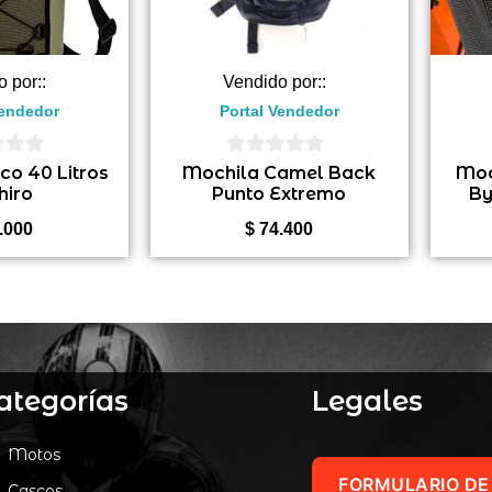
o por::
Vendido por::
Vendedor
Portal Vendedor
0
co 40 Litros
Mochila Camel Back
Moc
hiro
Punto Extremo
By
de
5
.000
$
74.400
ategorías
Legales
Motos
FORMULARIO DE
Cascos