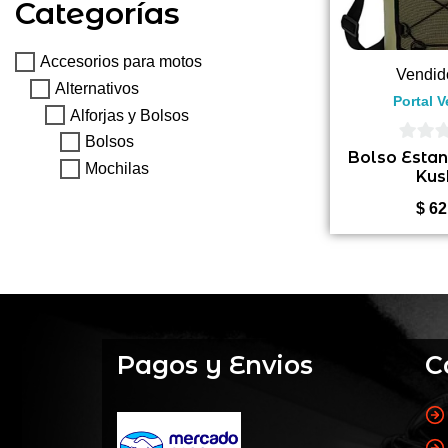
Categorías
Accesorios para motos
Vendid
Alternativos
Portal 
Alforjas y Bolsos
Bolsos
0
Bolso Estan
Mochilas
Kus
de
5
$
62
Pagos y Envios
C