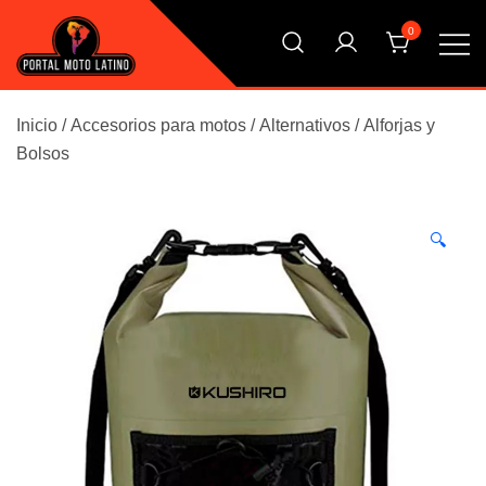
Saltar
0
al
contenido
El Primer Shopping Multi Comercios de la Moto Online
Portal Moto Latino Marketplace
Argentina
Inicio
/
Accesorios para motos
/
Alternativos
/
Alforjas y
Bolsos
🔍