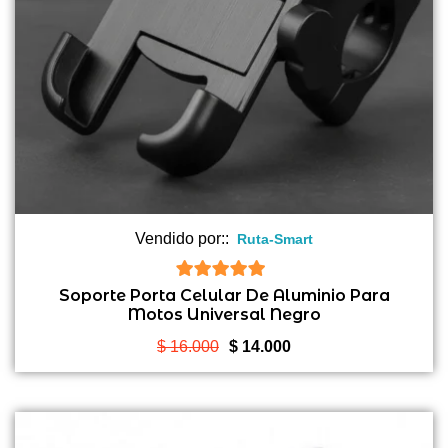
Vendido por::
Ruta-Smart
5
de 5
Soporte Porta Celular De Aluminio Para
Motos Universal Negro
El
El
$
16.000
$
14.000
precio
precio
original
actual
era:
es: