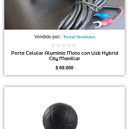
Vendido por::
Portal Vendedor
0
Porta Celular Aluminio Moto con Usb Hybrid
City Manillar
de
5
$
69.000