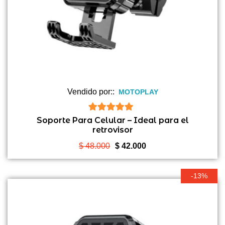
Vendido por::
MOTOPLAY
5
de 5
Soporte Para Celular – Ideal para el
retrovisor
El
El
$
48.000
$
42.000
precio
precio
original
actual
-13%
era:
es:
$ 48.000.
$ 42.000.