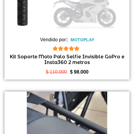
Vendido por::
MOTOPLAY
5
de 5
Kit Soporte Moto Palo Selfie Invisible GoPro e
Insta360 2 metros
El
El
$
110.000
$
98.000
precio
precio
original
actual
era:
es:
$ 110.000.
$ 98.000.