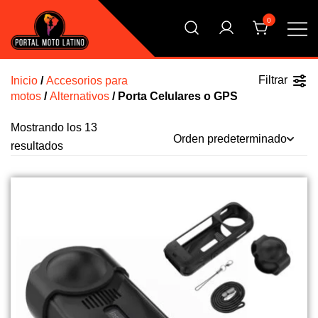
Saltar
0
al
contenido
El Primer Shopping Multi Comercios de la Moto Online
Portal Moto Latino Marketplace
Argentina
Filtrar
Inicio
/
Accesorios para
motos
/
Alternativos
/ Porta Celulares o GPS
Mostrando los 13
resultados