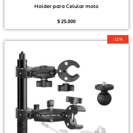
0
Holder para Celular moto
de
5
$
25.000
-11%