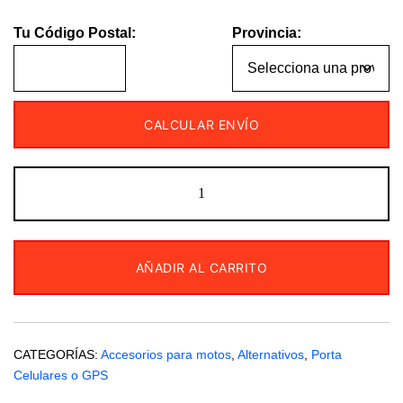
Tu Código Postal:
Provincia:
CALCULAR ENVÍO
Porta
celular
Aluminio
espejo
AÑADIR AL CARRITO
moto
Hybrid
City
cantidad
CATEGORÍAS:
Accesorios para motos
,
Alternativos
,
Porta
Celulares o GPS