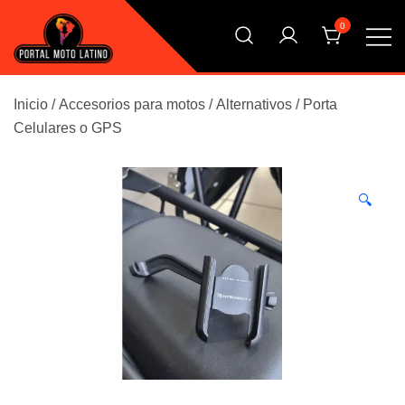
Saltar
0
al
contenido
El Primer Shopping Multi Comercios de la Moto Online
Portal Moto Latino Marketplace
Argentina
Inicio
/
Accesorios para motos
/
Alternativos
/
Porta
Celulares o GPS
🔍