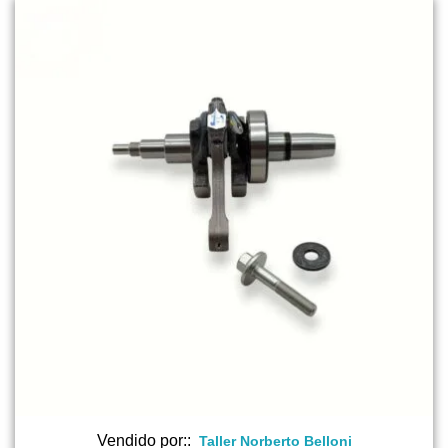
era:
es:
$ 260.000.
$ 258.000.
Vendido por::
Taller Norberto Belloni