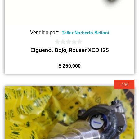
Vendido por::
Taller Norberto Belloni
0
Cigueñal Bajaj Rouser XCD 125
de
5
$
250.000
-1%