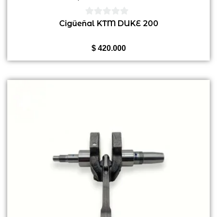
0
Cigüeñal KTM DUKE 200
de
5
$
420.000