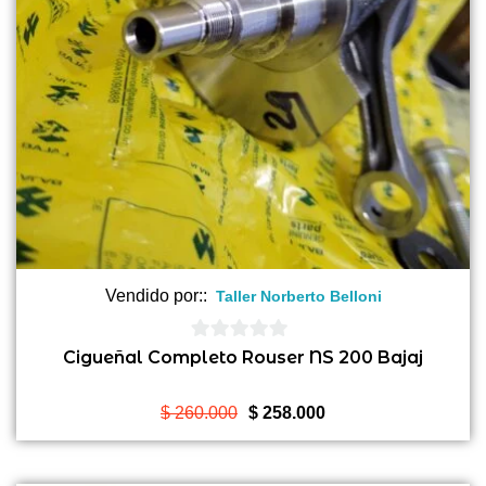
Vendido por::
Taller Norberto Belloni
0
Cigueñal Completo Rouser NS 200 Bajaj
de
5
El
El
$
260.000
$
258.000
precio
precio
original
actual