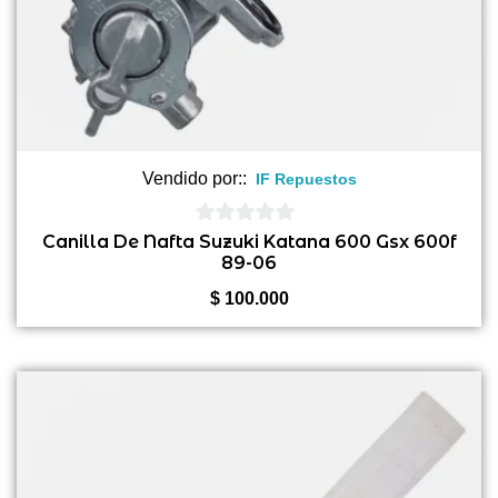
Vendido por::
IF Repuestos
0
Canilla De Nafta Suzuki Katana 600 Gsx 600f
89-06
de
5
$
100.000