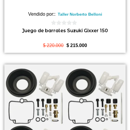
Vendido por::
Taller Norberto Belloni
0
Juego de barrales Suzuki Gixxer 150
de
5
El
El
$
220.000
$
215.000
precio
precio
original
actual
era:
es:
$ 220.000.
$ 215.000.