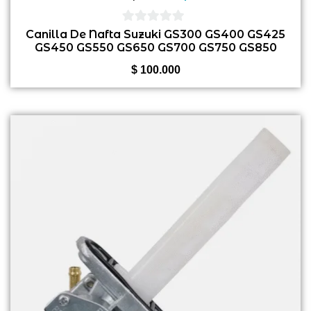
0
Canilla De Nafta Suzuki GS300 GS400 GS425
GS450 GS550 GS650 GS700 GS750 GS850
de
GS1000 GS1100
5
$
100.000