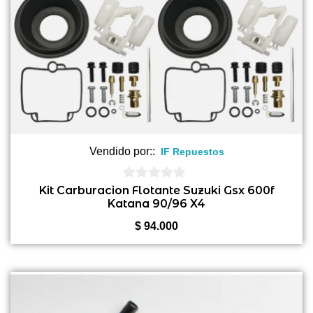
Vendido por::
IF Repuestos
0
Kit Carburacion Flotante Suzuki Gsx 600f
Katana 90/96 X4
de
5
$
94.000