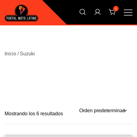
Saltar
0
al
contenido
El Primer Shopping Multi Comercios de la Moto Online
Portal Moto Latino Marketplace
Argentina
Inicio
/ Suzuki
Mostrando los 6 resultados