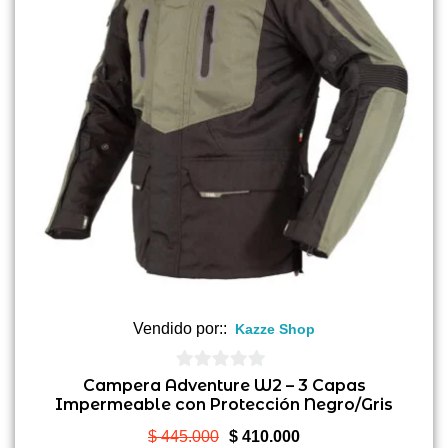
Vendido por::
Kazze Shop
0
Campera Adventure W2 – 3 Capas
Impermeable con Protección Negro/Gris
de
5
El
El
$
445.000
$
410.000