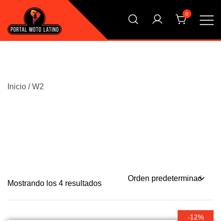
Saltar
0
al
contenido
El Primer Shopping Multi Comercios de la Moto Online
Portal Moto Latino Marketplace
Argentina
Inicio
/ W2
Mostrando los 4 resultados
-12%