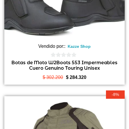
Vendido por::
Kazze Shop
0
Botas de Moto W2Boots 553 Impermeables
Cuero Genuino Touring Unisex
de
5
El
El
$
302.200
$
284.320
precio
precio
original
actual
-8%
era:
es:
$ 302.200.
$ 284.320.