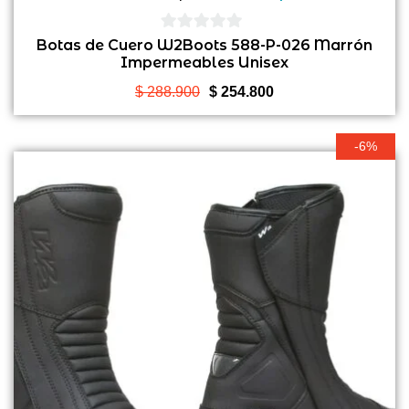
0
Botas de Cuero W2Boots 588-P-026 Marrón
Impermeables Unisex
de
5
El
El
$
288.900
$
254.800
precio
precio
original
actual
-6%
era:
es:
$ 288.900.
$ 254.800.