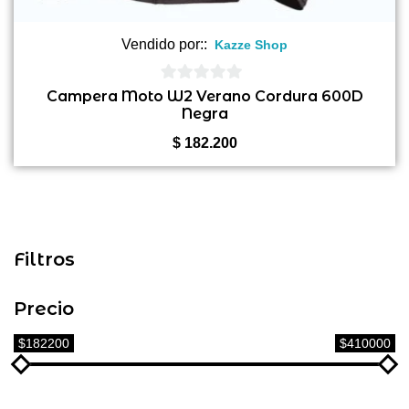
Vendido por::
Kazze Shop
0
Campera Moto W2 Verano Cordura 600D
Negra
de
5
$
182.200
Filtros
Precio
$182200
$410000