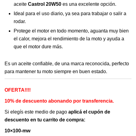
era:
es:
aceite
Castrol 20W50
es una excelente opción.
Ideal para el uso diario, ya sea para trabajar o salir a
$ 14.000.
$ 12.700.
rodar.
Protege el motor en todo momento, aguanta muy bien
el calor, mejora el rendimiento de la moto y ayuda a
que el motor dure más.
Es un aceite confiable, de una marca reconocida, perfecto
para mantener tu moto siempre en buen estado.
OFERTA!!!!
10% de descuento abonando por transferencia.
Si elegís este medio de pago
aplicá el cupón de
descuento en tu carrito de compra:
10×100-mw