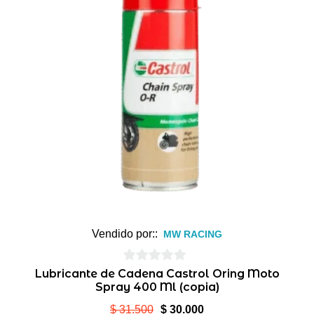
Vendido por::
MW RACING
0
Lubricante de Cadena Castrol Oring Moto
Spray 400 Ml (copia)
de
5
El
El
$
31.500
$
30.000