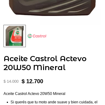
Aceite Castrol Actevo
20W50 Mineral
El
El
$
12.700
$
14.000
precio
precio
Aceite Castrol Actevo 20W50 Mineral
original
actual
Si querés que tu moto ande suave y bien cuidada, el