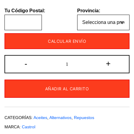
Tu Código Postal:
Provincia:
CALCULAR ENVÍO
Aceite
-
+
Castrol
Actevo
20W50
AÑADIR AL CARRITO
Mineral
cantidad
CATEGORÍAS:
Aceites
,
Alternativos
,
Repuestos
MARCA:
Castrol