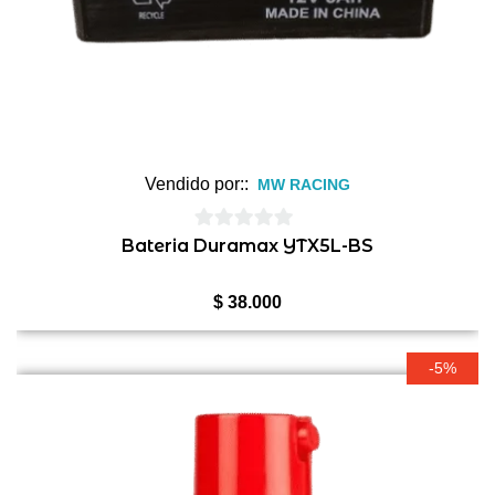
Vendido por::
MW RACING
0
Bateria Duramax YTX5L-BS
de
5
$
38.000
-5%