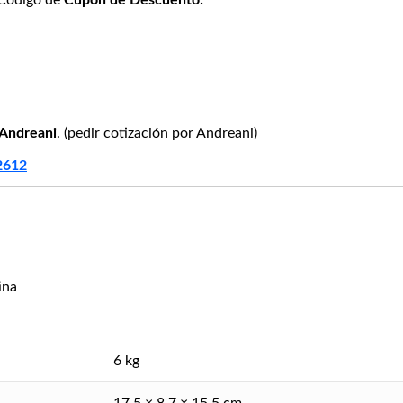
Andreani
. (pedir cotización por Andreani)
2612
ina
6 kg
17,5 × 8,7 × 15,5 cm