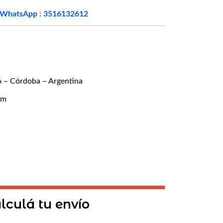
WhatsApp : 3516132612
6 – Córdoba – Argentina
om
lculá tu envío