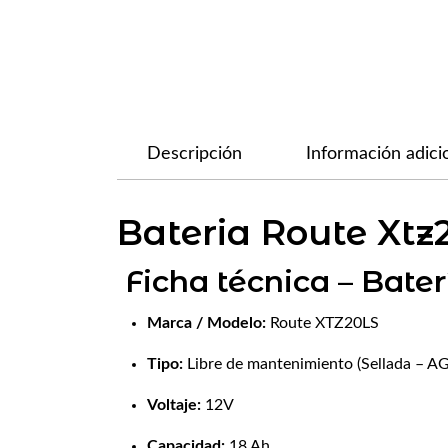
Descripción
Información adici
Bateria Route Xtz
Ficha técnica – Bate
Marca / Modelo:
Route XTZ20LS
Tipo:
Libre de mantenimiento (Sellada – A
Voltaje:
12V
Capacidad:
18 Ah