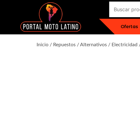
Saltar
Buscar:
al
contenido
Ofertas
Portal Moto Latino Marketplace A
El Primer Shopping Multi Comercios de la Moto Online
Inicio
/
Repuestos
/
Alternativos
/
Electricidad