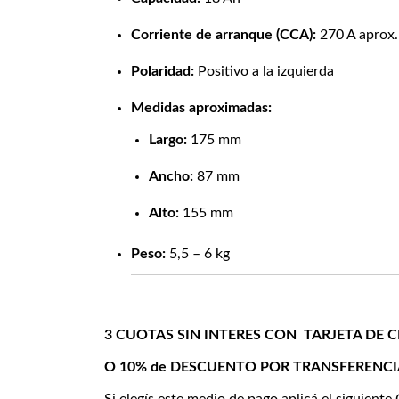
Corriente de arranque (CCA):
270 A aprox.
Polaridad:
Positivo a la izquierda
Medidas aproximadas:
Largo:
175 mm
Ancho:
87 mm
Alto:
155 mm
Peso:
5,5 – 6 kg
3 CUOTAS SIN INTERES CON TARJETA DE 
O 10% de DESCUENTO POR TRANSFERENCI
Si elegís este medio de pago aplicá el siguient