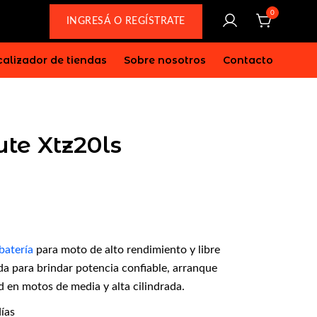
0
INGRESÁ O REGÍSTRATE
alizador de tiendas
Sobre nosotros
Contacto
ute Xtz20ls
batería
para moto de alto rendimiento y libre
a para brindar potencia confiable, arranque
 en motos de media y alta cilindrada.
ías