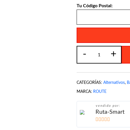
Tu Código Postal:
Bateria
-
+
Route
Xtz20ls
cantidad
CATEGORÍAS:
Alternativos
,
B
MARCA:
ROUTE
vendido por:
Ruta-Smart
5
de 5