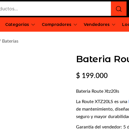
Categorías
Compradores
Vendedores
Loc
rgentina
/
Baterías
Bateria Ro
$
199.000
Bateria Route Xtz20ls
La Route XTZ20LS es una
de mantenimiento, diseñad
seguro y mayor durabilidad
Garantía del vendedor: 5 d