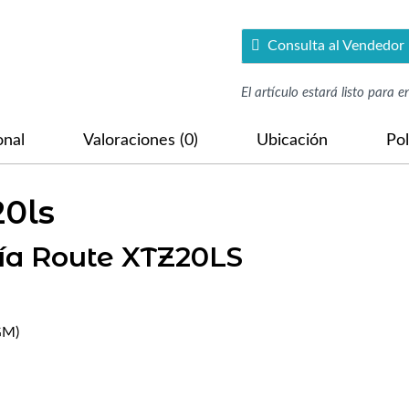
Consulta al Vendedor
El artículo estará listo para 
onal
Valoraciones (0)
Ubicación
Pol
20ls
ría Route XTZ20LS
GM)