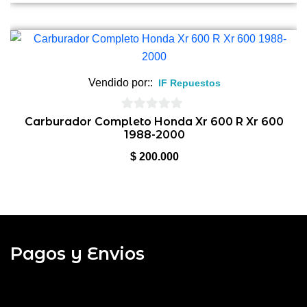
Vendido por::
IF Repuestos
0
Carburador Completo Honda Xr 600 R Xr 600
1988-2000
de
5
$
200.000
Pagos y Envios