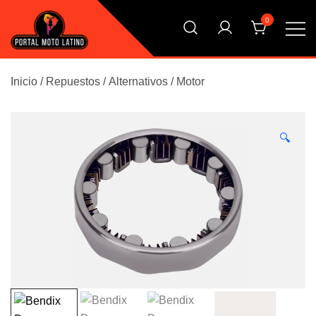
Saltar
0
al
contenido
El Primer Shopping Multi Comercios de la Moto Online
Portal Moto Latino Marketplace
Argentina
Inicio
/
Repuestos
/
Alternativos
/
Motor
🔍