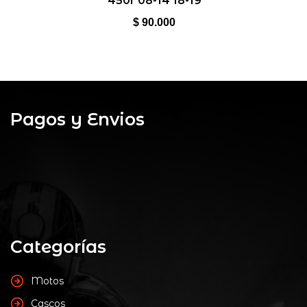
450r 08-14 18-19
de
5
$
90.000
Pagos y Envios
Categorías
Motos
Cascos