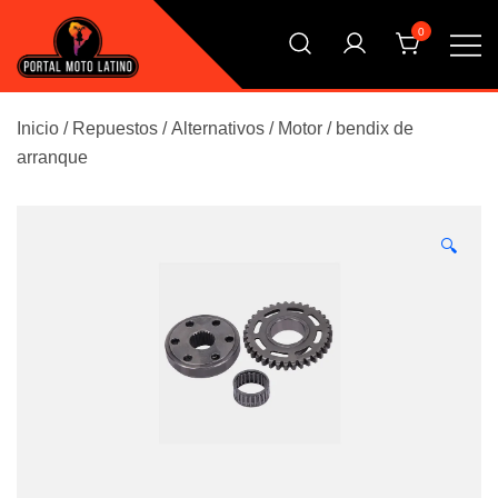
Saltar
0
al
contenido
El Primer Shopping Multi Comercios de la Moto Online
Portal Moto Latino Marketplace
Argentina
Inicio
/
Repuestos
/
Alternativos
/
Motor
/
bendix de
arranque
🔍