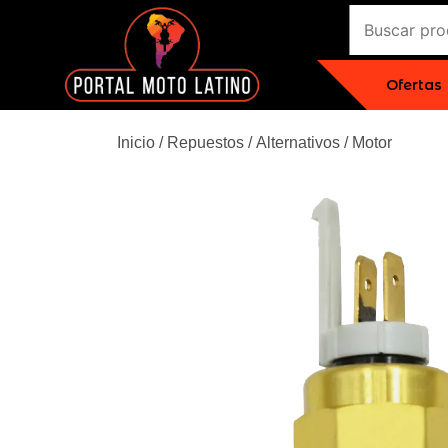
Saltar
Buscar:
al
contenido
Ofertas
El Primer Shopping Multi Comercios de la Moto Onlin
Portal Moto Latino Marketplace A
Inicio
/
Repuestos
/
Alternativos
/
Motor