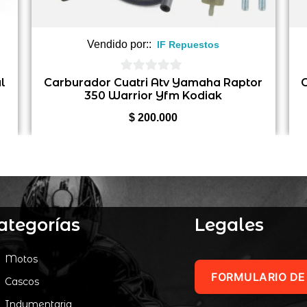
Vendido por::
IF Repuestos
0
l
Carburador Cuatri Atv Yamaha Raptor
350 Warrior Yfm Kodiak
de
5
$
200.000
ategorías
Legales
Motos
FORMULARIO DE
Cascos
Indumentaria