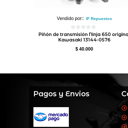
Vendido por::
IF Repuestos
0
Piñón de transmisión Ninja 650 origina
Kawasaki 13144-0576
de
5
$
40.000
Pagos y Envios
C