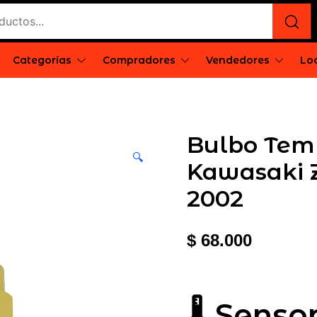
Categorías
Compradores
Vendedores
Loc
e
rgentina
Bulbo Tem
🔍
Kawasaki Z
2002
$
68.000
🌡️ Sens