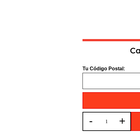
Ca
Tu Código Postal:
Bulbo
-
+
Temperatura
Radiador