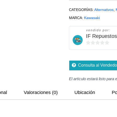
Kawasaki
Zx6r
CATEGORÍAS:
Alternativos
,
Ninja
MARCA:
Kawasaki
600
1990-
vendido por:
2002
IF Repuestos
cantidad
0
de
5
Consulta al Vendedo
El artículo estará listo para 
onal
Valoraciones (0)
Ubicación
Po