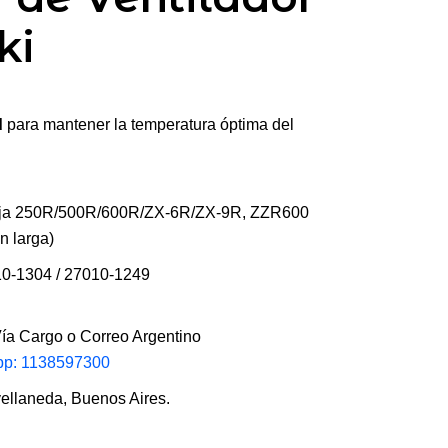
ki
d
para mantener la temperatura óptima del
nja 250R/500R/600R/ZX-6R/ZX-9R, ZZR600
n larga)
0-1304 / 27010-1249
ía Cargo o Correo Argentino
pp: 1138597300
ellaneda, Buenos Aires.