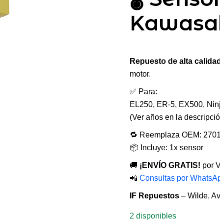
Kawasa
Repuesto de alta calida
motor.
✅ Para:
EL250, ER-5, EX500, Ni
(Ver años en la descripció
🔁 Reemplaza OEM: 2701
📦 Incluye: 1x sensor
🚚
¡ENVÍO GRATIS!
por V
📲
Consultas por WhatsA
IF Repuestos
– Wilde, Av
2 disponibles