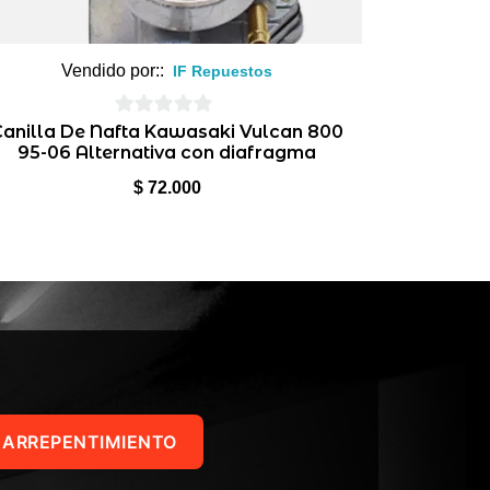
Vendido por::
IF Repuestos
0
Canilla De Nafta Kawasaki Vulcan 800
95-06 Alternativa con diafragma
de
5
$
72.000
 ARREPENTIMIENTO