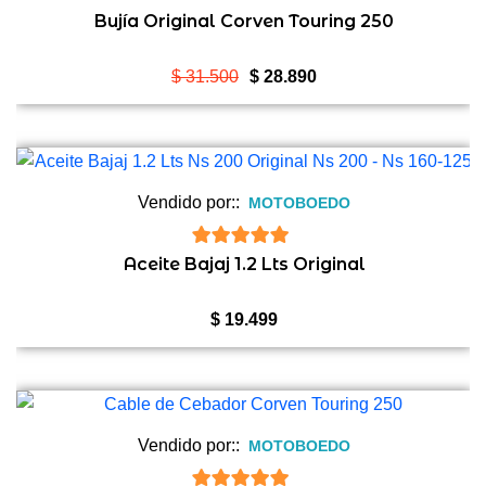
5
de 5
Bujía Original Corven Touring 250
El
El
$
31.500
$
28.890
precio
precio
original
actual
era:
es:
$ 31.500.
$ 28.890.
Vendido por::
MOTOBOEDO
5
de 5
Aceite Bajaj 1.2 Lts Original
$
19.499
Vendido por::
MOTOBOEDO