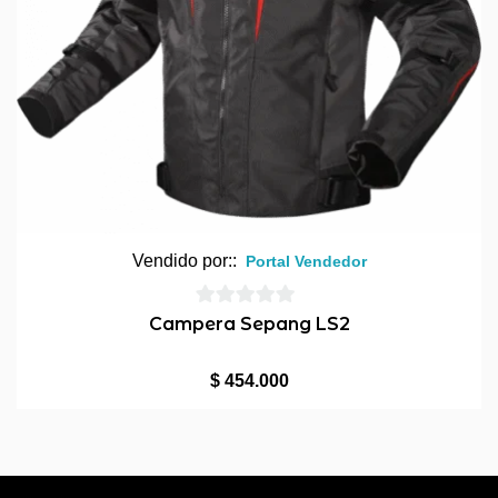
Vendido por::
Portal Vendedor
0
Campera Sepang LS2
de
5
$
454.000