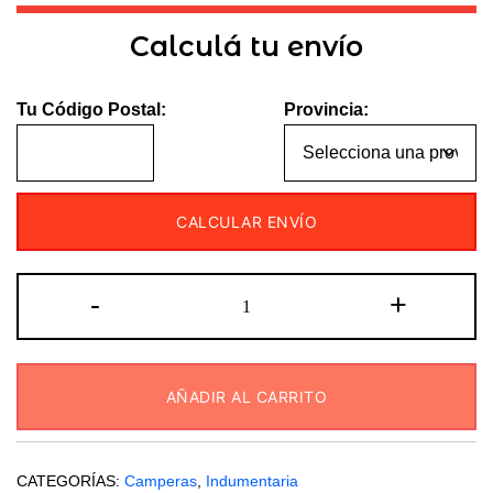
Calculá tu envío
Tu Código Postal:
Provincia:
CALCULAR ENVÍO
Campera
-
+
I
Run
negro-
AÑADIR AL CARRITO
azul
cantidad
CATEGORÍAS:
Camperas
,
Indumentaria