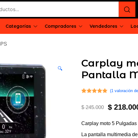
Categorías
Compradores
Vendedores
Loc
e
rgentina
GPS
Carplay m
🔍
Pantalla 
(
1
valoración de
Valorado con
1
El
$
218.00
5.00
de 5 en
$
245.000
base a
precio
valoración
Carplay moto 5 Pulgadas 
de un cliente
original
La pantalla multimedia de