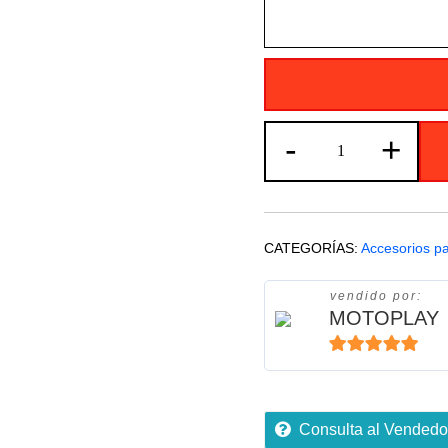
Carplay
-
+
moto
5
Pulgadas
Pantalla
CATEGORÍAS:
Accesorios p
Multimedia
cantidad
vendido por:
MOTOPLAY
5
de 5
Consulta al Vendedo