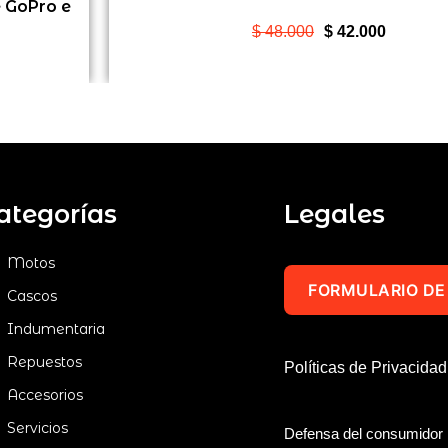
e GoPro e
El
El
$
48.000
$
42.000
precio
precio
original
actual
era:
es:
$ 48.000.
$ 42.000
00.
ategorías
Legales
Motos
FORMULARIO DE
Cascos
Indumentaria
Repuestos
Políticas de Privacida
Accesorios
Servicios
Defensa del consumidor