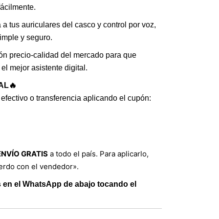
es:
ácilmente.
a tus auriculares del casco y control por voz,
0.
$ 218.000.
simple y seguro.
ón precio-calidad del mercado para que
 el mejor asistente digital.
AL🔥
 efectivo o transferencia aplicando el cupón:
ENVÍO GRATIS
a todo el país. Para aplicarlo,
erdo con el vendedor».
 en el WhatsApp de abajo tocando el