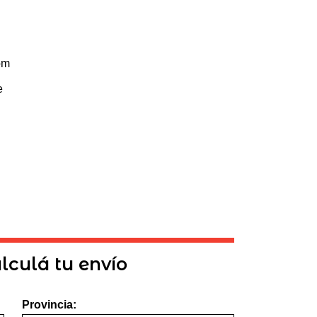
om
e
lculá tu envío
Provincia: