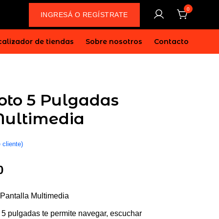
0
INGRESÁ O REGÍSTRATE
alizador de tiendas
Sobre nosotros
Contacto
oto 5 Pulgadas
Multimedia
 cliente)
El
0
precio
Pantalla Multimedia
actual
 5 pulgadas te permite navegar, escuchar