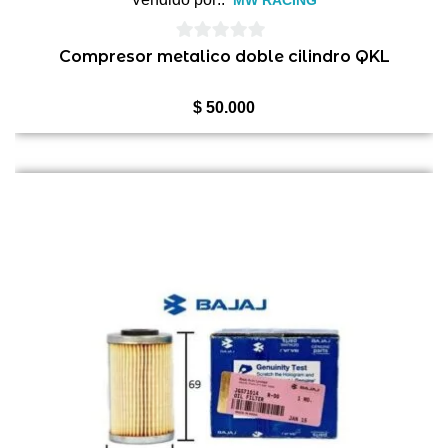
MW RACING
0
Compresor metalico doble cilindro QKL
de
5
$
50.000