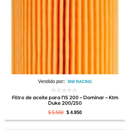
Vendido por::
MW RACING
0
Filtro de aceite para NS 200 – Dominar – Ktm
Duke 200/250
de
5
El
El
$
5.500
$
4.950
precio
precio
original
actual