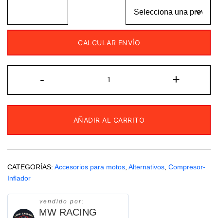
CALCULAR ENVÍO
Compresor
-
+
metálico
QKL
monocilindrico
AÑADIR AL CARRITO
12v
60w
cantidad
CATEGORÍAS:
Accesorios para motos
,
Alternativos
,
Compresor-
Inflador
vendido por:
MW RACING