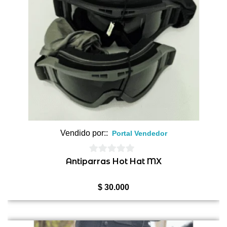
Vendido por::
Portal Vendedor
0
Antiparras Hot Hat MX
de
5
$
30.000