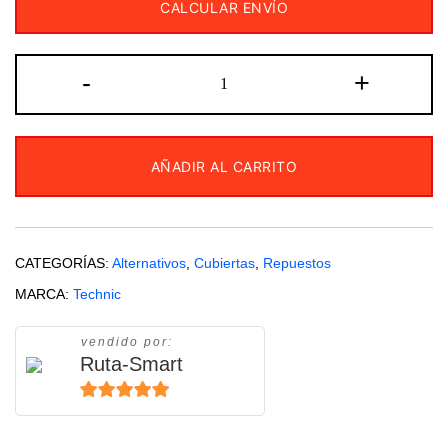
CALCULAR ENVÍO
CUBIERTA
-
+
120/80-
18
TYC
AÑADIR AL CARRITO
PLUS
TECHNIC
cantidad
CATEGORÍAS:
Alternativos
,
Cubiertas
,
Repuestos
MARCA:
Technic
vendido por:
Ruta-Smart
5
de 5