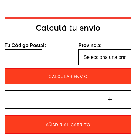
Calculá tu envío
Tu Código Postal:
Provincia:
CALCULAR ENVÍO
CUBIERTA
-
+
170/70-
16
IRON
AÑADIR AL CARRITO
TECHNIC
cantidad