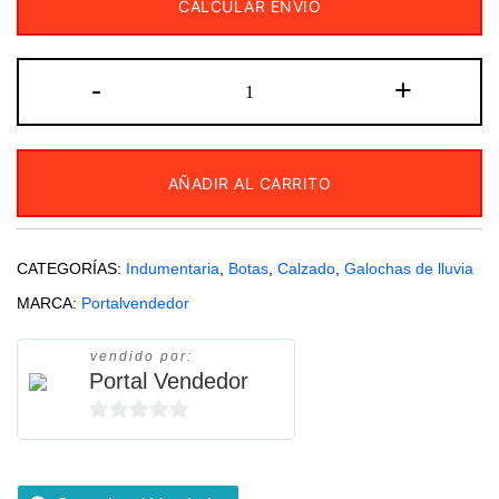
CALCULAR ENVÍO
Galochas
-
+
para
Lluvia
Portal
AÑADIR AL CARRITO
Vendedor
cantidad
CATEGORÍAS:
Indumentaria
,
Botas
,
Calzado
,
Galochas de lluvia
MARCA:
Portalvendedor
vendido por:
Portal Vendedor
0
de
5