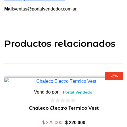
Mail
:ventas@portalvendedor.com.ar
Productos relacionados
-2%
Vendido por::
Portal Vendedor
0
Chaleco Electro Termico Vest
de
5
El
El
$
225.000
$
220.000