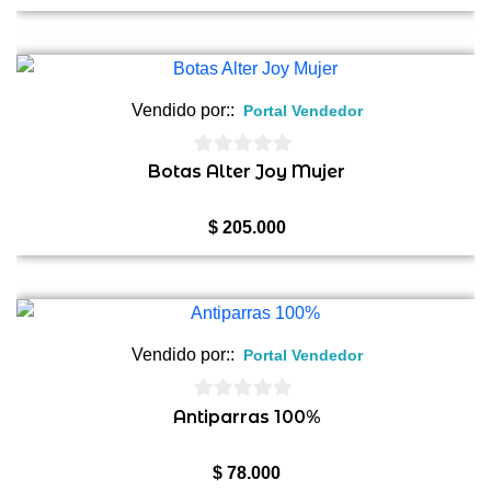
precio
precio
original
actual
era:
es:
$ 225.000.
$ 220.000.
Vendido por::
Portal Vendedor
0
Botas Alter Joy Mujer
de
5
$
205.000
Vendido por::
Portal Vendedor
0
Antiparras 100%
de
5
$
78.000