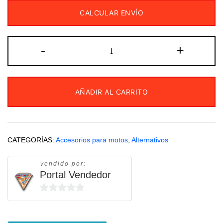
CALCULAR ENVÍO
Kit
-
+
Básico
de
herramientas
AÑADIR AL CARRITO
cantidad
CATEGORÍAS:
Accesorios para motos
,
Alternativos
vendido por:
Portal Vendedor
0
de