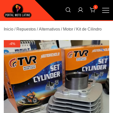
Saltar
0
al
contenido
El Primer Shopping Multi Comercios de la Moto Online
Portal Moto Latino Marketplace
Argentina
Inicio
/
Repuestos
/
Alternativos
/
Motor
/
Kit de Cilindro
-4%
🔍