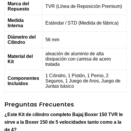
Marca del
TVR (Línea de Reposición Premium)
Repuesto
Medida
Estándar / STD (Medida de fábrica)
Interna
Diámetro del
56 mm
Cilindro
aleación de aluminio de alta
Material del
disipación con camisa de acero
Kit
tratada
1 Cilindro, 1 Pistón, 1 Perno, 2
Componentes
Seguros, 1 Juego de Aros, Juego de
Incluidos
Juntas básico
Preguntas Frecuentes
¿Este Kit de cilindro completo Bajaj Boxer 150 TVR le
sirve a la Boxer 150 de 5 velocidades tanto como a la
de 4?