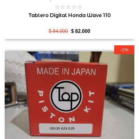
0
Tablero Digital Honda Wave 110
de
5
El
El
$
84.000
$
82.000
precio
precio
original
actual
-1%
era:
es:
$ 84.000.
$ 82.000.