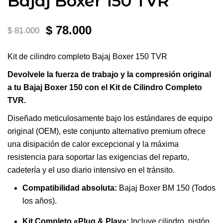
Bajaj Boxer 150 TVR
El
El
$
78.000
$
81.000
precio
precio
Kit de cilindro completo Bajaj Boxer 150 TVR
original
actual
Devolvele la fuerza de trabajo y la compresión original
era:
es:
a tu Bajaj Boxer 150 con el Kit de Cilindro Completo
TVR.
$ 81.000.
$ 78.000.
Diseñado meticulosamente bajo los estándares de equipo
original (OEM), este conjunto alternativo premium ofrece
una disipación de calor excepcional y la máxima
resistencia para soportar las exigencias del reparto,
cadetería y el uso diario intensivo en el tránsito.
Compatibilidad absoluta:
Bajaj Boxer BM 150 (Todos
los años).
Kit Completo «Plug & Play»:
Incluye cilindro, pistón,