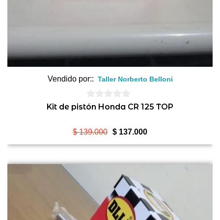
Vendido por::
Taller Norberto Belloni
0
Kit de pistón Honda CR 125 TOP
de
5
El
El
$
139.000
$
137.000
precio
precio
original
actual
era:
es:
$ 139.000.
$ 137.000.