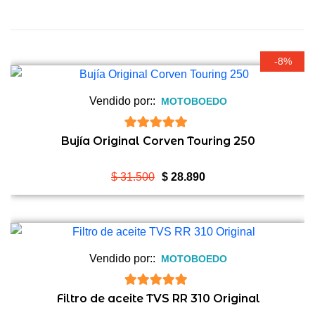
-8%
Vendido por::
MOTOBOEDO
5
de 5
Bujía Original Corven Touring 250
El
El
$
31.500
$
28.890
precio
precio
original
actual
era:
es:
$ 31.500.
$ 28.890.
Vendido por::
MOTOBOEDO
5
de 5
Filtro de aceite TVS RR 310 Original