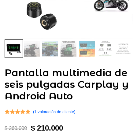
Pantalla multimedia de
seis pulgadas Carplay y
Android Auto
(
1
valoración de cliente)
Valorado con
1
El
El
$
210.000
5.00
de 5 en
$
260.000
base a