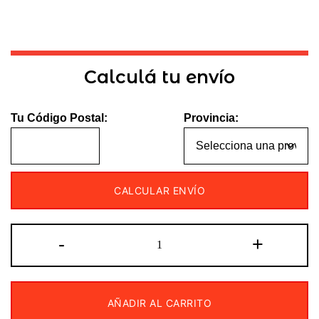
Calculá tu envío
Tu Código Postal:
Provincia:
CALCULAR ENVÍO
Pantalla
-
+
multimedia
de
seis
AÑADIR AL CARRITO
pulgadas