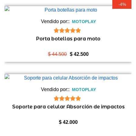
-4%
Vendido por::
MOTOPLAY
5
de 5
Porta botellas para moto
El
El
$
44.500
$
42.500
precio
precio
original
actual
era:
es:
$ 44.500.
$ 42.500.
Vendido por::
MOTOPLAY
5
de 5
Soporte para celular Absorción de impactos
$
42.000