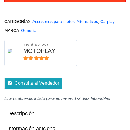
Carplay
y
Android
CATEGORÍAS:
Accesorios para motos
,
Alternativos
,
Carplay
Auto
MARCA:
Generic
cantidad
vendido por:
MOTOPLAY
5
de 5
Consulta al Vendedor
El artículo estará listo para enviar en 1-2 días laborables
Descripción
Información adicional