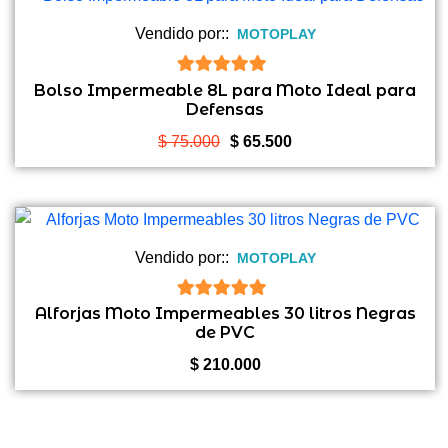
Vendido por::
MOTOPLAY
5
de 5
Bolso Impermeable 8L para Moto Ideal para
Defensas
El
El
$
75.000
$
65.500
precio
precio
original
actual
era:
es:
$ 75.000.
$ 65.500.
Vendido por::
MOTOPLAY
5
de 5
Alforjas Moto Impermeables 30 litros Negras
de PVC
$
210.000