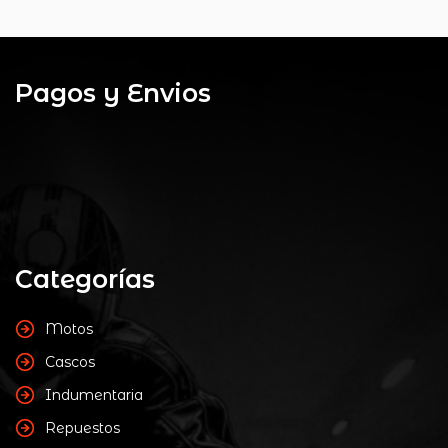
original
actual
era:
es:
$ 65.000.
$ 57.000.
Pagos y Envios
Categorías
Motos
Cascos
Indumentaria
Repuestos