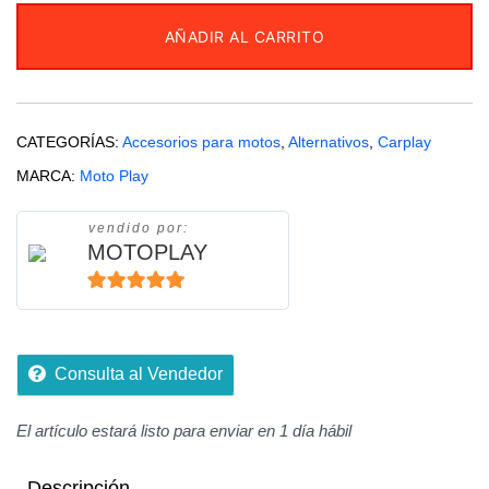
6.3
AÑADIR AL CARRITO
Táctil
CarPlay
Android
Auto
CATEGORÍAS:
Accesorios para motos
,
Alternativos
,
Carplay
IP67
MARCA:
Moto Play
cantidad
vendido por:
MOTOPLAY
5
de 5
Consulta al Vendedor
El artículo estará listo para enviar en 1 día hábil
Descripción