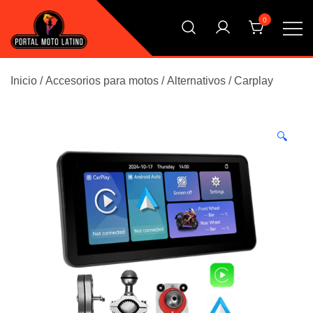
Saltar
0
al
contenido
El Primer Shopping Multi Comercios de la Moto Online
Portal Moto Latino Marketplace
Argentina
Inicio
/
Accesorios para motos
/
Alternativos
/
Carplay
🔍