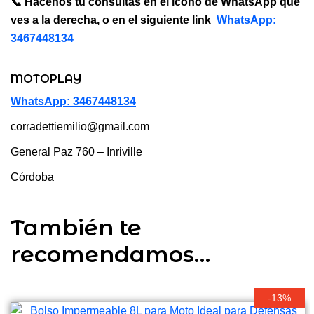
📞 Hacenos tu consultas en el ícono de WhatsApp que
ves a la derecha, o en el siguiente link
WhatsApp:
3467448134
MOTOPLAY
WhatsApp: 3467448134
corradettiemilio@gmail.com
General Paz 760 – Inriville
Córdoba
También te
recomendamos…
-13%