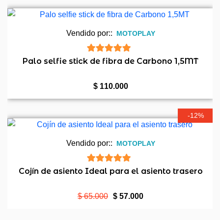
Vendido por::
MOTOPLAY
5
de 5
Palo selfie stick de fibra de Carbono 1,5MT
$
110.000
-12%
Vendido por::
MOTOPLAY
5
de 5
Cojín de asiento Ideal para el asiento trasero
El
El
$
65.000
$
57.000
precio
precio