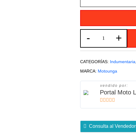
Sobre
-
+
pantalón
de
moto
CATEGORÍAS:
Indumentaria
Jama
MARCA:
Motounga
de
Cordura
vendido por:
con
Portal Moto L
Protecciones
cantidad
5
de 5
Consulta al Vendedor