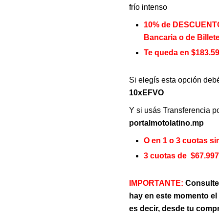
era:
frío intenso
10% de DESCUENTO p
$ 270.82
Bancaria o de Billet
Te queda en $183.59
Si elegís esta opción deb
10xEFVO
Y si usás Transferencia p
portalmotolatino.mp
O en 1 o 3 cuotas sin
3 cuotas de $67.997
IMPORTANTE:
Consulte
hay en este momento el 
es decir, desde tu compr