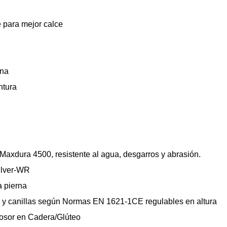
e para mejor calce
rna
ntura
axdura 4500, resistente al agua, desgarros y abrasión.
ilver-WR
a pierna
as y canillas según Normas EN 1621-1CE regulables en altura
osor en Cadera/Glúteo