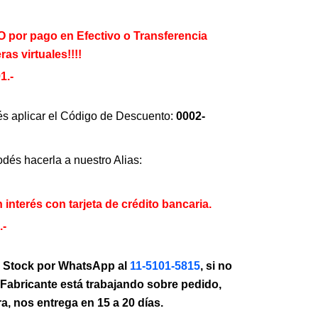
es:
or pago en Efectivo o Transferencia
0.
$ 203.990.
eras virtuales!!!!
1.-
és aplicar el Código de Descuento:
0002-
odés hacerla a nuestro Alias:
 interés con tarjeta de crédito bancaria.
.-
 Stock por WhatsApp al
11-5101-5815
, si no
Fabricante está trabajando sobre pedido,
a, nos entrega en 15 a 20 días.