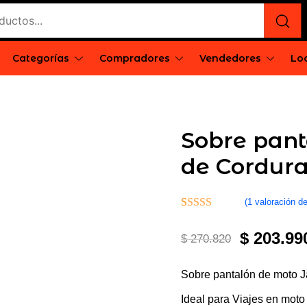
Categorías
Compradores
Vendedores
Loc
e
rgentina
Sobre pan
de Cordura
(
1
valoración de
Valorado con
1
El
$
203.99
5.00
de 5 en
$
270.820
base a
precio
valoración
Sobre pantalón de moto 
de un cliente
original
Ideal para Viajes en mot