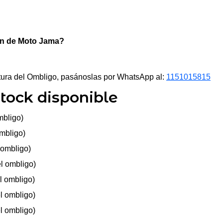
lón de Moto Jama?
altura del Ombligo, pasánoslas por WhatsApp al:
1151015815
Stock disponible
mbligo)
ombligo)
 ombligo)
el ombligo)
l ombligo)
el ombligo)
el ombligo)