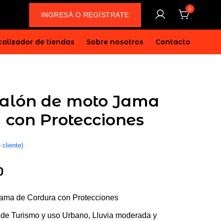
0
INGRESÁ O REGÍSTRATE
alizador de tiendas
Sobre nosotros
Contacto
talón de moto Jama
 con Protecciones
 cliente)
El
0
precio
Jama de Cordura con Protecciones
actual
o de Turismo y uso Urbano, Lluvia moderada y