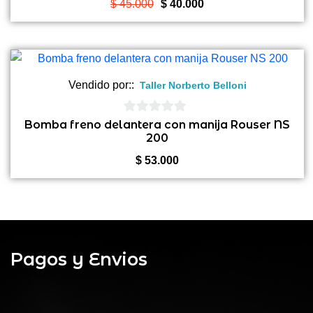
5
El
El
$
45.000
$
40.000
precio
precio
original
actual
era:
es:
$ 45.000.
$ 40.000.
Vendido por::
Taller Norberto Belloni
0
Bomba freno delantera con manija Rouser NS
200
de
5
$
53.000
Pagos y Envios