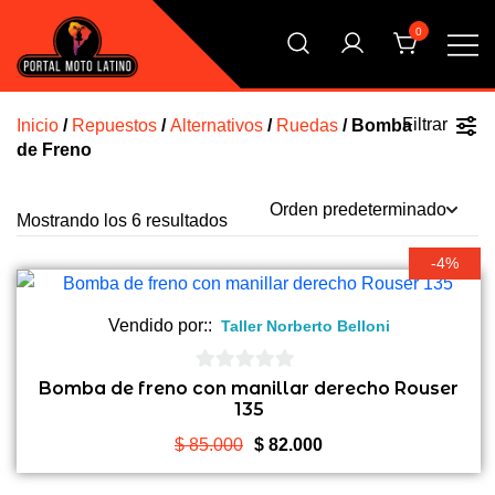
Saltar
0
al
contenido
El Primer Shopping Multi Comercios de la Moto Online
Portal Moto Latino Marketplace
Argentina
Filtrar
Inicio
/
Repuestos
/
Alternativos
/
Ruedas
/ Bomba
de Freno
Mostrando los 6 resultados
-4%
Vendido por::
Taller Norberto Belloni
0
Bomba de freno con manillar derecho Rouser
135
de
5
El
El
$
85.000
$
82.000
precio
precio