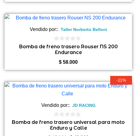
Vendido por::
Taller Norberto Belloni
0
Bomba de freno trasero Rouser NS 200
Endurance
de
5
$
58.000
-11%
Vendido por::
JD RACING
0
Bomba de freno trasero universal para moto
Enduro y Calle
de