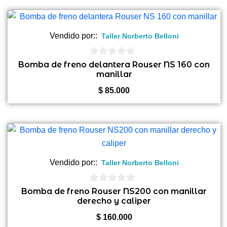
original
actual
era:
es:
$ 85.000.
$ 82.000.
Vendido por::
Taller Norberto Belloni
0
Bomba de freno delantera Rouser NS 160 con
manillar
de
5
$
85.000
Vendido por::
Taller Norberto Belloni
0
Bomba de freno Rouser NS200 con manillar
derecho y caliper
de
5
$
160.000