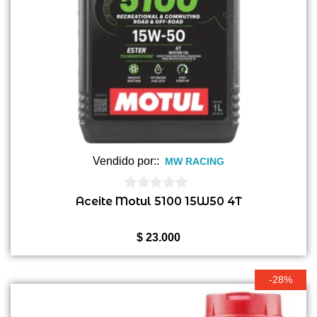
Vendido por::
MW RACING
0
Aceite Motul 5100 15W50 4T
de
5
$
23.000
-28%