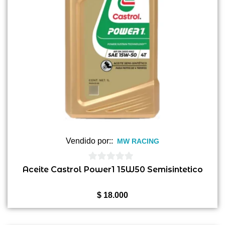
Vendido por::
MW RACING
0
Aceite Castrol Power1 15W50 Semisintetico
de
5
$
18.000