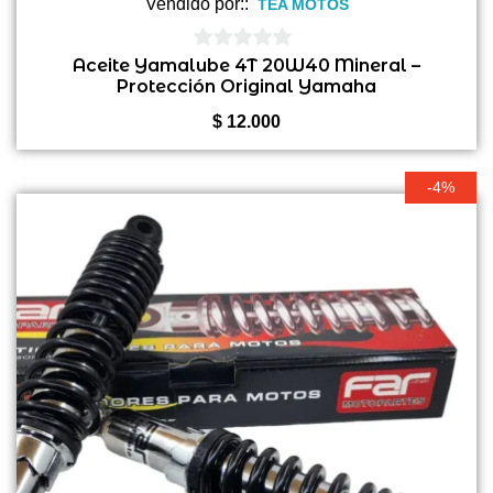
Vendido por::
TEA MOTOS
0
Aceite Yamalube 4T 20W40 Mineral –
Protección Original Yamaha
de
5
$
12.000
-4%