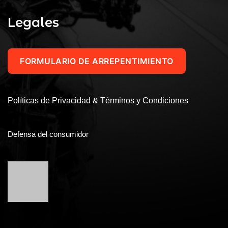
Vendido por::
Taller Norberto Belloni
0