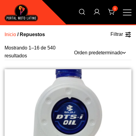
Saltar
0
al
contenido
El Primer Shopping Multi Comercios de la Moto Online
Portal Moto Latino Marketplace
Argentina
Filtrar
Inicio
/ Repuestos
Mostrando 1–32 de 540
resultados