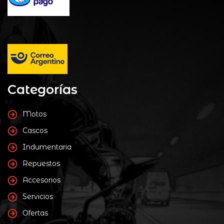
Vendido por::
Taller Norberto Belloni
0
Amortiguador trasero KTM DUKE 200
de
5
$
430.000