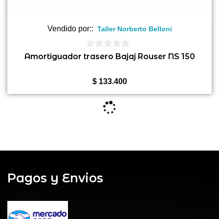
Vendido por::
Taller Norberto Belloni
0
Amortiguador trasero Bajaj Rouser NS 150
de
5
$
133.400