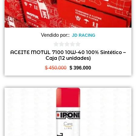
Vendido por::
JD RACING
0
ACEITE MOTUL 7100 10W-40 100% Sintético –
Caja (12 unidades)
de
5
El
El
$
450.000
$
396.000
precio
precio
original
actual
era:
es:
$ 450.000.
$ 396.000.