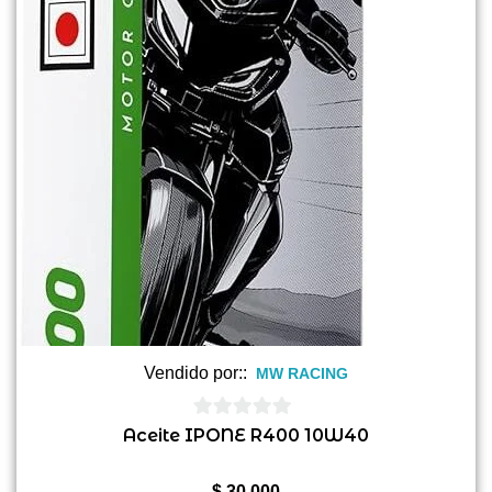
Vendido por::
MW RACING
0
Aceite IPONE R400 10W40
de
5
$
30.000