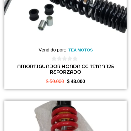
Vendido por::
TEA MOTOS
0
AMORTIGUADOR HONDA CG TITAN 125
REFORZADO
de
5
El
El
$
50.000
$
48.000
precio
precio
original
actual
era:
es:
$ 50.000.
$ 48.000.