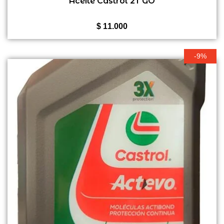
Aceite Castrol 2T GO
de
5
$
11.000
-9%