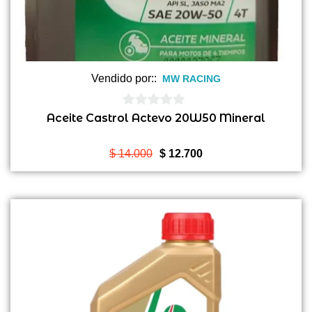
Vendido por::
MW RACING
0
Aceite Castrol Actevo 20W50 Mineral
de
5
El
El
$
14.000
$
12.700
precio
precio
original
actual
era:
es:
$ 14.000.
$ 12.700.