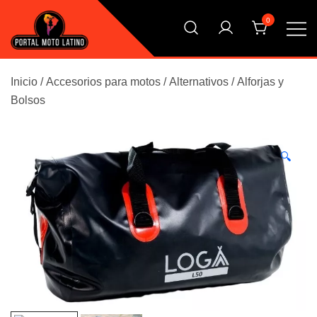
Saltar
0
al
contenido
El Primer Shopping Multi Comercios de la Moto Online
Portal Moto Latino Marketplace
Argentina
Inicio
/
Accesorios para motos
/
Alternativos
/
Alforjas y
Bolsos
🔍