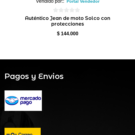
Vendido por::
Portal Vendedor
0
Auténtico Jean de moto Solco con
protecciones
de
5
$
144.000
Pagos y Envios