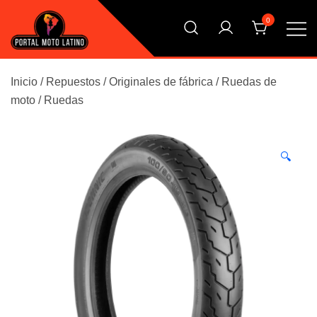
Saltar
0
al
contenido
El Primer Shopping Multi Comercios de la Moto Online
Portal Moto Latino Marketplace
Argentina
Inicio
/
Repuestos
/
Originales de fábrica
/
Ruedas de
moto
/
Ruedas
🔍