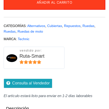
AÑADIR AL CARRITO
TECHNIC
cantidad
CATEGORÍAS:
Alternativos
,
Cubiertas
,
Repuestos
,
Ruedas
,
Ruedas
,
Ruedas de moto
MARCA:
Technic
vendido por:
Ruta-Smart
5
de 5
Consulta al Vendedor
El artículo estará listo para enviar en 1-2 días laborables
Descripción