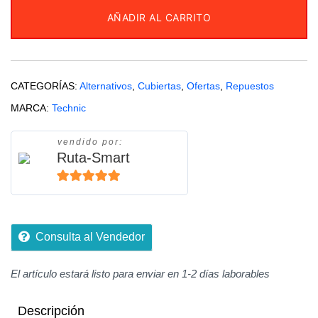
T
AÑADIR AL CARRITO
TECHNIC
BELLA
TRIX
cantidad
CATEGORÍAS:
Alternativos
,
Cubiertas
,
Ofertas
,
Repuestos
MARCA:
Technic
vendido por:
Ruta-Smart
5
de 5
Consulta al Vendedor
El artículo estará listo para enviar en 1-2 días laborables
Descripción