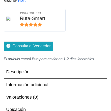
MARCA:
BMB
Aceite
humectante
vendido por:
-
Ruta-Smart
Honda
Bross
5
de 5
y
Motomel
Consulta al Vendedor
Skua
cantidad
El artículo estará listo para enviar en 1-2 días laborables
Descripción
Información adicional
Valoraciones (0)
Ubicación