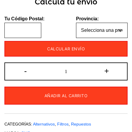
Calculá tu envío
Tu Código Postal:
Provincia:
CALCULAR ENVÍO
Kit
-
+
BMB
–
Filtro
AÑADIR AL CARRITO
de
aire
+
Limpiador
CATEGORÍAS:
Alternativos
,
Filtros
,
Repuestos
+